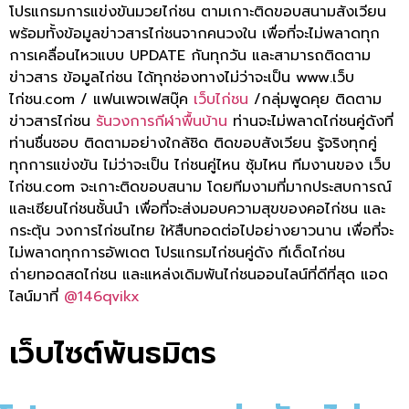
โปรแกรมการแข่งขันมวยไก่ชน ตามเกาะติดขอบสนามสังเวียน
พร้อมทั้งข้อมูลข่าวสารไก่ชนจากคนวงใน เพื่อที่จะไม่พลาดทุก
การเคลื่อนไหวแบบ UPDATE กันทุกวัน และสามารถติดตาม
ข่าวสาร ข้อมูลไก่ชน ได้ทุกช่องทางไม่ว่าจะเป็น
www.เว็บ
ไก่ชน.com
/ แฟนเพจเฟสบุ๊ค
เว็บไก่ชน
/กลุ่มพูดคุย ติดตาม
ข่าวสารไก่ชน
รันวงการกีฬาพื้นบ้าน
ท่านจะไม่พลาดไก่ชนคู่ดังที่
ท่านชื่นชอบ ติดตามอย่างใกล้ชิด ติดขอบสังเวียน รู้จริงทุกคู่
ทุกการแข่งขัน ไม่ว่าจะเป็น ไก่ชนคู่ไหน ซุ้มไหน ทีมงานของ
เว็บ
ไก่ชน.com
จะเกาะติดขอบสนาม โดยทีมงามที่มากประสบการณ์
และเซียนไก่ชนชั้นนำ เพื่อที่จะส่งมอบความสุขของคอไก่ชน และ
กระตุ้น วงการไก่ชนไทย ให้สืบทอดต่อไปอย่างยาวนาน เพื่อที่จะ
ไม่พลาดทุกการอัพเดต โปรแกรมไก่ชนคู่ดัง ทีเด็ดไก่ชน
ถ่ายทอดสดไก่ชน และแหล่งเดิมพันไก่ชนออนไลน์ที่ดีที่สุด แอด
ไลน์มาที่
@146qvikx
เว็บไซต์พันธมิตร