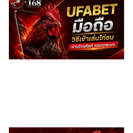
มือ
วิธี
เล่
ไก
ผ่
โท
คร
ระ
อ่
»
สม