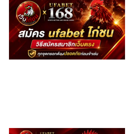
uf
ไก่
สม
สม
เว
ทุก
กร
ต้
ปล
ก่อ
เล่
อ่
»
ทา