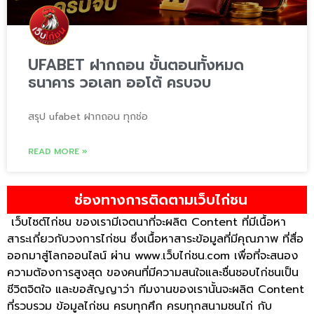
UFABET ฝากถอน ขั้นตอนทั้งหมด
ธนาคาร วอเลท ออโต้ ครบจบ
สรุป ufabet ฝากถอน ทุกช่อ
READ MORE »
ช่องทางการติดตามเว็บไก่ชน
เว็บไซต์ไก่ชน ของเรามีเจตนาที่จะผลิต Content ที่มีเนื้อหา
สาระเกี่ยวกับวงการไก่ชน ซึ่งเนื้อหาสาระข้อมูลที่มีคุณภาพ ที่สื่อ
ออกมาสู่โลกออนไลน์ ผ่าน
www.เว็บไก่ชน.com
เพื่อที่จะสนอง
ความต้องการสูงสุด ของคนที่มีความสนใจและชื่นชอบไก่ชนเป็น
ชีวิตจิตใจ และขอสัญญาว่า ทีมงานของเรานั้นจะผลิต Content
ที่รวบรวม ข้อมูลไก่ชน ครบทุกศึก ครบทุกสนามชนไก่ กับ