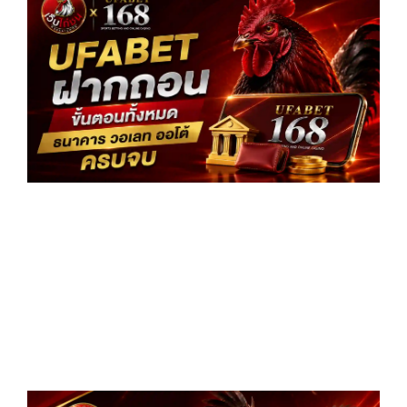
ฝา
ขั
ทั
ธน
วอ
ออ
คร
อ่
»
บร