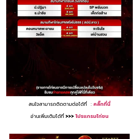
สนใจสามารถติดตามต่อได้ที่
:
คลิ๊กที่นี่
อ่านเพิ่มเติมได้ที่
>>>
โปรแกรมไก่ชน
โป