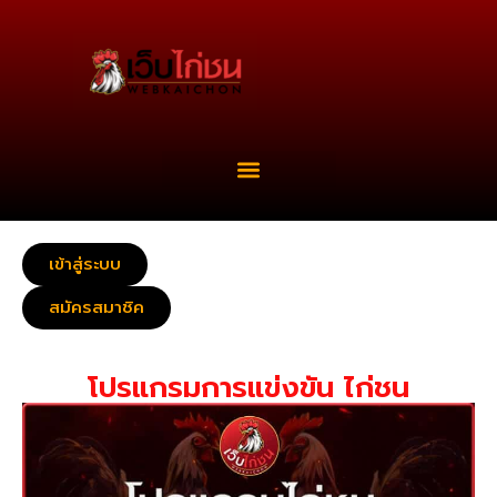
เข้าสู่ระบบ
สมัครสมาชิค
โปรแกรมการแข่งขัน ไก่ชน