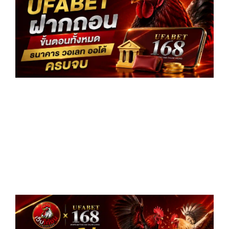
ธน
วอ
ออ
คร
อ่
»
บร
ไก
UF
ภา