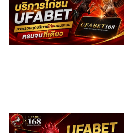
ทุก
บร
ไก
ระ
คร
เด
อ่
»
UF
มือ
วิธี
เล่