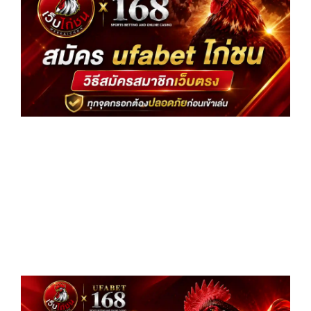
สม
สม
เว
ทุก
กร
ต้
ปล
ก่อ
เล่
อ่
»
ทา
UF
วิธี