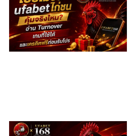
จร
อ่
Tu
เกม
แล
ฟร
โป
อ่
UF
ฝา
ขั