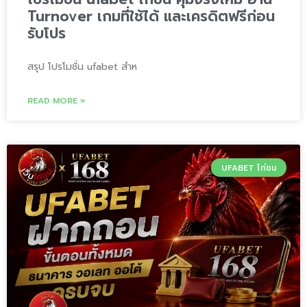
Turnover เกมที่ใช้ได้ และเครดิตฟรีก่อน
รับโปร
สรุป โปรโมชั่น ufabet สำห
READ MORE »
UFABET ไก่ชน