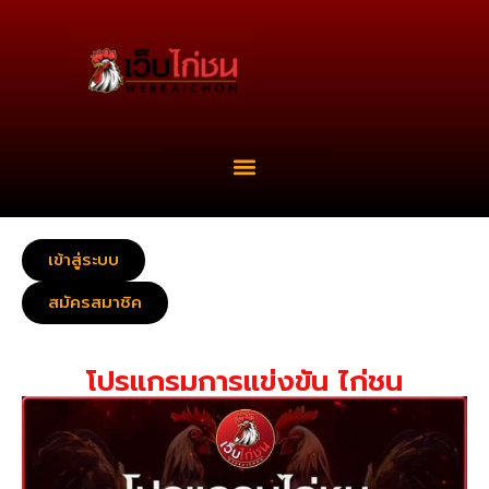
เข้าสู่ระบบ
สมัครสมาชิค
โปรแกรมการแข่งขัน ไก่ชน