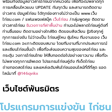
พร้อมทั้งข้อมูลข่าวสารไก่ชนจากคนวงใน เพื่อที่จะไม่พลาดทุก
การเคลื่อนไหวแบบ UPDATE กันทุกวัน และสามารถติดตาม
ข่าวสาร ข้อมูลไก่ชน ได้ทุกช่องทางไม่ว่าจะเป็น
www.เว็บ
ไก่ชน.com
/ แฟนเพจเฟสบุ๊ค
เว็บไก่ชน
/กลุ่มพูดคุย ติดตาม
ข่าวสารไก่ชน
รันวงการกีฬาพื้นบ้าน
ท่านจะไม่พลาดไก่ชนคู่ดังที่
ท่านชื่นชอบ ติดตามอย่างใกล้ชิด ติดขอบสังเวียน รู้จริงทุกคู่
ทุกการแข่งขัน ไม่ว่าจะเป็น ไก่ชนคู่ไหน ซุ้มไหน ทีมงานของ
เว็บ
ไก่ชน.com
จะเกาะติดขอบสนาม โดยทีมงามที่มากประสบการณ์
และเซียนไก่ชนชั้นนำ เพื่อที่จะส่งมอบความสุขของคอไก่ชน และ
กระตุ้น วงการไก่ชนไทย ให้สืบทอดต่อไปอย่างยาวนาน เพื่อที่จะ
ไม่พลาดทุกการอัพเดต โปรแกรมไก่ชนคู่ดัง ทีเด็ดไก่ชน
ถ่ายทอดสดไก่ชน และแหล่งเดิมพันไก่ชนออนไลน์ที่ดีที่สุด แอด
ไลน์มาที่
@146qvikx
เว็บไซต์พันธมิตร
โปรแกรมการแข่งขัน ไก่ชน