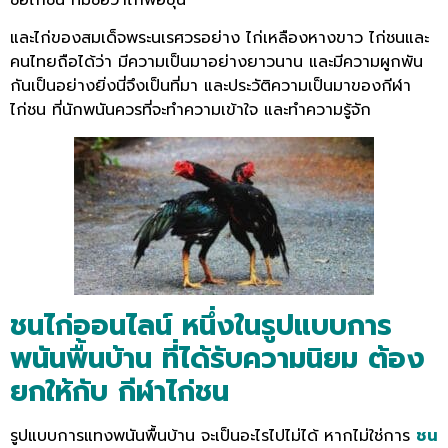
และไก่ของสมเด็จพระนเรศวรอย่าง ไก่เหลืองหางขาว ไก่ชนและ
คนไทยถือได้ว่า มีความเป็นมาอย่างยาวนาน และมีความผูกพัน
กันเป็นอย่างยิ่งนี่จึงเป็นที่มา และประวัติความเป็นมาของกีฬา
ไก่ชน ที่นักพนันควรที่จะทำความเข้าใจ และทำความรู้จัก
ชนไก่ออนไลน์ หนึ่งในรูปแบบการ
พนันพื้นบ้าน ที่ได้รับความนิยม ต้อง
ยกให้กับ กีฬาไก่ชน
รูปแบบการแทงพนันพื้นบ้าน จะเป็นอะไรไปไม่ได้ หากไม่ใช่การ
ชน