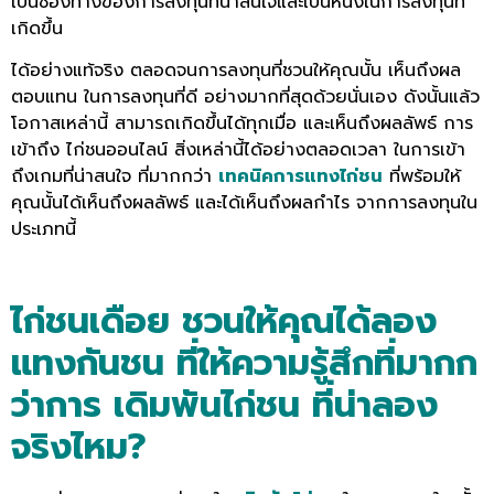
เป็นช่องทางของการลงทุนที่น่าสนใจและเป็นหนึ่งในการลงทุนที่
เกิดขึ้น
ได้อย่างแท้จริง ตลอดจนการลงทุนที่ชวนให้คุณนั้น เห็นถึงผล
ตอบแทน ในการลงทุนที่ดี อย่างมากที่สุดด้วยนั่นเอง ดังนั้นแล้ว
โอกาสเหล่านี้ สามารถเกิดขึ้นได้ทุกเมื่อ และเห็นถึงผลลัพธ์ การ
เข้าถึง ไก่ชนออนไลน์ สิ่งเหล่านี้ได้อย่างตลอดเวลา ในการเข้า
ถึงเกมที่น่าสนใจ ที่มากกว่า
เทคนิคการแทงไก่ชน
ที่พร้อมให้
คุณนั้นได้เห็นถึงผลลัพธ์ และได้เห็นถึงผลกำไร จากการลงทุนใน
ประเภทนี้
ไก่ชนเดือย ชวนให้คุณได้ลอง
แทงกันชน ที่ให้ความรู้สึกที่มากก
ว่าการ เดิมพันไก่ชน ที่น่าลอง
จริงไหม?