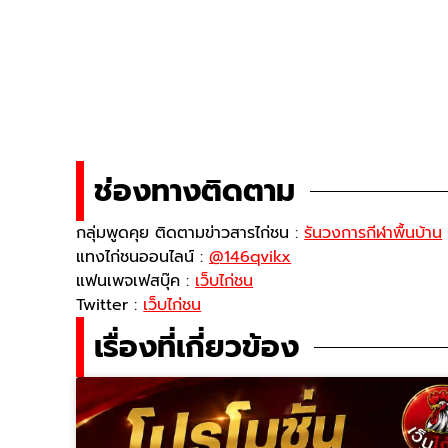
ช่องทางติดตาม
กลุ่มพูดคุย ติดตามข่าวสารไก่ชน :
รันวงการกีฬาพื้นบ้าน
แทงไก่ชนออนไลน์ :
@146qvikx
แฟนเพจเฟสบุ๊ค :
เว็บไก่ชน
Twitter :
เว็บไก่ชน
เรื่องที่เกี่ยวข้อง