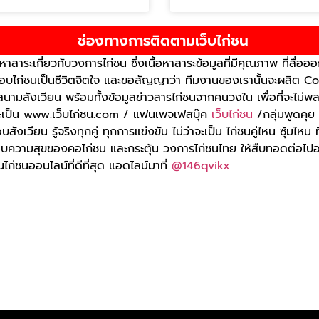
ช่องทางการติดตามเว็บไก่ชน
อหาสาระเกี่ยวกับวงการไก่ชน ซึ่งเนื้อหาสาระข้อมูลที่มีคุณภาพ ที่สื่อ
บไก่ชนเป็นชีวิตจิตใจ และขอสัญญาว่า ทีมงานของเรานั้นจะผลิต Co
ามสังเวียน พร้อมทั้งข้อมูลข่าวสารไก่ชนจากคนวงใน เพื่อที่จะไม่
เป็น
www.เว็บไก่ชน.com
/ แฟนเพจเฟสบุ๊ค
เว็บไก่ชน
/กลุ่มพูดคุย
สังเวียน รู้จริงทุกคู่ ทุกการแข่งขัน ไม่ว่าจะเป็น ไก่ชนคู่ไหน ซุ้มไห
่งมอบความสุขของคอไก่ชน และกระตุ้น วงการไก่ชนไทย ให้สืบทอดต่อไป
ไก่ชนออนไลน์ที่ดีที่สุด แอดไลน์มาที่
@146qvikx