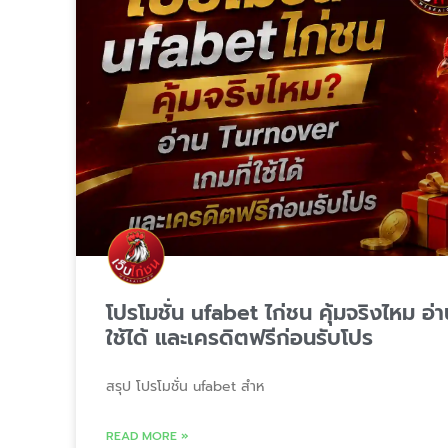
โปรโมชั่น ufabet ไก่ชน คุ้มจริงไหม อ่
ใช้ได้ และเครดิตฟรีก่อนรับโปร
สรุป โปรโมชั่น ufabet สำห
READ MORE »