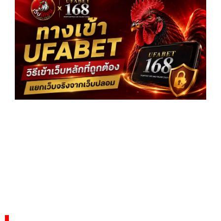
UF
วิธี
เว
ที่ถ
ต้
แย
จร
เว็
ปล
อ่
»