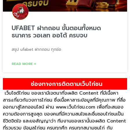
UFABET ฝากถอน ขั้นตอนทั้งหมด
ธนาคาร วอเลท ออโต้ ครบจบ
สรุป ufabet ฝากถอน ทุกช่อ
READ MORE »
ช่องทางการติดตามเว็บไก่ชน
เว็บไซต์ไก่ชน ของเรามีเจตนาที่จะผลิต Content ที่มีเนื้อหา
สาระเกี่ยวกับวงการไก่ชน ซึ่งเนื้อหาสาระข้อมูลที่มีคุณภาพ ที่สื่อ
ออกมาสู่โลกออนไลน์ ผ่าน
www.เว็บไก่ชน.com
เพื่อที่จะสนอง
ความต้องการสูงสุด ของคนที่มีความสนใจและชื่นชอบไก่ชนเป็น
ชีวิตจิตใจ และขอสัญญาว่า ทีมงานของเรานั้นจะผลิต Content
ที่รวบรวม ข้อมูลไก่ชน ครบทุกศึก ครบทุกสนามชนไก่ กับ