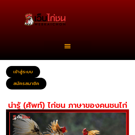
เข้าสู่ระบบ
สมัครสมาชิค
น่ารู้ (ศัพท์) ไก่ชน ภาษาของคนชนไก่