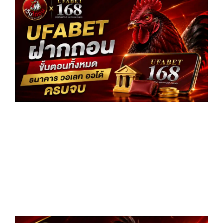
ฝา
ขั
ทั
ธน
วอ
ออ
คร
อ่
»
บร