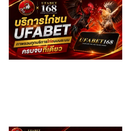
ไก
UF
ภา
ทุก
บร
ไก
ระ
คร
เด
อ่
»
UF