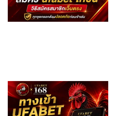
กร
ต้
ปล
ก่อ
เล่
อ่
»
ทา
UF
วิธี
เว
ที่ถ
ต้
แย
จร