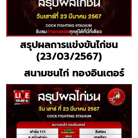
สรุปผล
การแข่งขันไก่ชน
(23/03/2567)
สนามชนไก่ ทองอินเตอร์