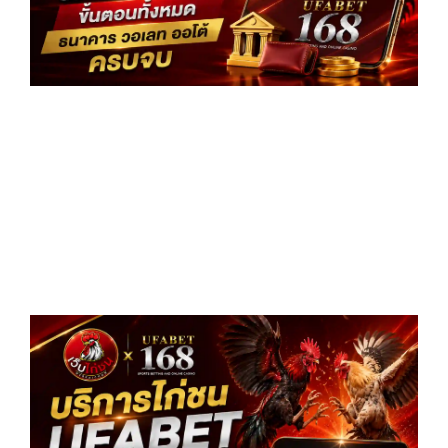
คร
อ่
»
บร
ไก
UF
ภา
ทุก
บร
ไก