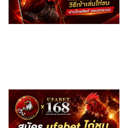
คร
ระ
อ่
»
สม
uf
ไก่
สม
สม
เว
ทุก