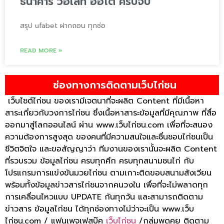
ธนาคาร วอเลท ออโต้ ครบจบ
สรุป ufabet ฝากถอน ทุกช่อ
READ MORE »
ช่องทางการติดตามเว็บไก่ชน
เว็บไซต์ไก่ชน ของเรามีเจตนาที่จะผลิต Content ที่มีเนื้อหา
สาระเกี่ยวกับวงการไก่ชน ซึ่งเนื้อหาสาระข้อมูลที่มีคุณภาพ ที่สื่อ
ออกมาสู่โลกออนไลน์ ผ่าน
www.เว็บไก่ชน.com
เพื่อที่จะสนอง
ความต้องการสูงสุด ของคนที่มีความสนใจและชื่นชอบไก่ชนเป็น
ชีวิตจิตใจ และขอสัญญาว่า ทีมงานของเรานั้นจะผลิต Content
ที่รวบรวม ข้อมูลไก่ชน ครบทุกศึก ครบทุกสนามชนไก่ กับ
โปรแกรมการแข่งขันมวยไก่ชน ตามเกาะติดขอบสนามสังเวียน
พร้อมทั้งข้อมูลข่าวสารไก่ชนจากคนวงใน เพื่อที่จะไม่พลาดทุก
การเคลื่อนไหวแบบ UPDATE กันทุกวัน และสามารถติดตาม
ข่าวสาร ข้อมูลไก่ชน ได้ทุกช่องทางไม่ว่าจะเป็น
www.เว็บ
ไก่ชน.com
/ แฟนเพจเฟสบุ๊ค
เว็บไก่ชน
/กลุ่มพูดคุย ติดตาม