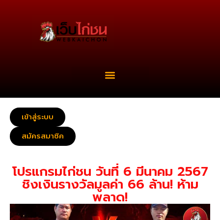
เข้าสู่ระบบ
สมัครสมาชิค
โปรแกรมไก่ชน วันที่ 6 มีนาคม 2567
ชิงเงินรางวัลมูลค่า 66 ล้าน! ห้าม
พลาด!