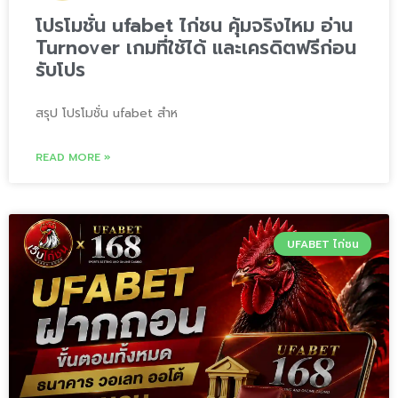
โปรโมชั่น ufabet ไก่ชน คุ้มจริงไหม อ่าน
Turnover เกมที่ใช้ได้ และเครดิตฟรีก่อน
รับโปร
สรุป โปรโมชั่น ufabet สำห
READ MORE »
UFABET ไก่ชน