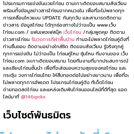
โปรแกรมการแข่งขันมวยไก่ชน ตามเกาะติดขอบสนามสังเวียน
พร้อมทั้งข้อมูลข่าวสารไก่ชนจากคนวงใน เพื่อที่จะไม่พลาดทุก
การเคลื่อนไหวแบบ UPDATE กันทุกวัน และสามารถติดตาม
ข่าวสาร ข้อมูลไก่ชน ได้ทุกช่องทางไม่ว่าจะเป็น
www.เว็บ
ไก่ชน.com
/ แฟนเพจเฟสบุ๊ค
เว็บไก่ชน
/กลุ่มพูดคุย ติดตาม
ข่าวสารไก่ชน
รันวงการกีฬาพื้นบ้าน
ท่านจะไม่พลาดไก่ชนคู่ดังที่
ท่านชื่นชอบ ติดตามอย่างใกล้ชิด ติดขอบสังเวียน รู้จริงทุกคู่
ทุกการแข่งขัน ไม่ว่าจะเป็น ไก่ชนคู่ไหน ซุ้มไหน ทีมงานของ
เว็บ
ไก่ชน.com
จะเกาะติดขอบสนาม โดยทีมงามที่มากประสบการณ์
และเซียนไก่ชนชั้นนำ เพื่อที่จะส่งมอบความสุขของคอไก่ชน และ
กระตุ้น วงการไก่ชนไทย ให้สืบทอดต่อไปอย่างยาวนาน เพื่อที่จะ
ไม่พลาดทุกการอัพเดต โปรแกรมไก่ชนคู่ดัง ทีเด็ดไก่ชน
ถ่ายทอดสดไก่ชน และแหล่งเดิมพันไก่ชนออนไลน์ที่ดีที่สุด แอด
ไลน์มาที่
@146qvikx
เว็บไซต์พันธมิตร