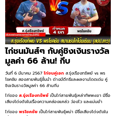
ไก่ชนมันส์ๆ กับคู่ชิงเงินรางวัล
มูลค่า 66 ล้าน! กีบ
วันที่ 6 มีนาคม 2567
ไก่ชนคู่เอก
ส.รุ่งเรืองทรัพย์ vs พร
โชคชัย สองสายพันธุ์ชั้นนำ ต่างมีดีกรีและผลงานโดดเด่น คู่
ชิงเงินรางวัลมูลค่า 66 ล้านกีบ
ไก่ของ
ส.รุ่งเรืองทรัพย์
เป็นไก่สายพันธุ์เหล่าทัพพะเยา มีชื่อ
เสียงโด่งดังในเรื่องความคล่องแคล่ว ว่องไว และแม่นยำ
ไก่ของ
พรโชคชัย
เป็นไก่สายพันธุ์พม่า มีชื่อเสียงโด่งดังใน