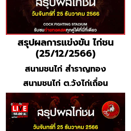
สรุปผลการแข่งขัน ไก่ชน
(25/12/2566)
สนามชนไก่ สำราญทอง
สนามชนไก่ ต.วังไก่เถื่อน