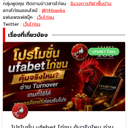
กลุ่มพูดคุย ติดตามข่าวสารไก่ชน :
รันวงการกีฬาพื้นบ้าน
แทงไก่ชนออนไลน์ :
@146qvikx
แฟนเพจเฟสบุ๊ค :
เว็บไก่ชน
Twitter :
เว็บไก่ชน
เรื่องที่เกี่ยวข้อง
UFABET ไก่ชน
โปรโมชั่น ufabet ไก่ชน คุ้มจริงไหม อ่าน