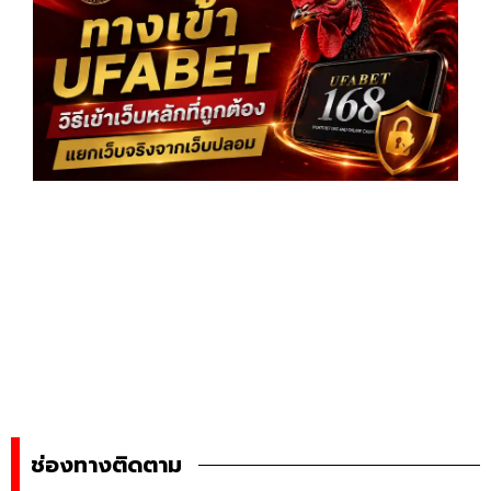
เว
ที่ถ
ต้
แย
จร
เว็
ปล
อ่
»
ช่องทางติดตาม