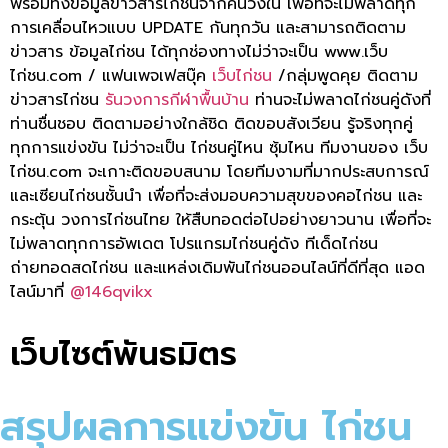
พร้อมทั้งข้อมูลข่าวสารไก่ชนจากคนวงใน เพื่อที่จะไม่พลาดทุก
การเคลื่อนไหวแบบ UPDATE กันทุกวัน และสามารถติดตาม
ข่าวสาร ข้อมูลไก่ชน ได้ทุกช่องทางไม่ว่าจะเป็น
www.เว็บ
ไก่ชน.com
/ แฟนเพจเฟสบุ๊ค
เว็บไก่ชน
/กลุ่มพูดคุย ติดตาม
ข่าวสารไก่ชน
รันวงการกีฬาพื้นบ้าน
ท่านจะไม่พลาดไก่ชนคู่ดังที่
ท่านชื่นชอบ ติดตามอย่างใกล้ชิด ติดขอบสังเวียน รู้จริงทุกคู่
ทุกการแข่งขัน ไม่ว่าจะเป็น ไก่ชนคู่ไหน ซุ้มไหน ทีมงานของ
เว็บ
ไก่ชน.com
จะเกาะติดขอบสนาม โดยทีมงามที่มากประสบการณ์
และเซียนไก่ชนชั้นนำ เพื่อที่จะส่งมอบความสุขของคอไก่ชน และ
กระตุ้น วงการไก่ชนไทย ให้สืบทอดต่อไปอย่างยาวนาน เพื่อที่จะ
ไม่พลาดทุกการอัพเดต โปรแกรมไก่ชนคู่ดัง ทีเด็ดไก่ชน
ถ่ายทอดสดไก่ชน และแหล่งเดิมพันไก่ชนออนไลน์ที่ดีที่สุด แอด
ไลน์มาที่
@146qvikx
เว็บไซต์พันธมิตร
สรุปผลการแข่งขัน ไก่ชน