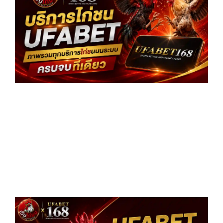
ภา
ทุก
บร
ไก
ระ
คร
เด
อ่
»
UF
มือ
วิธี