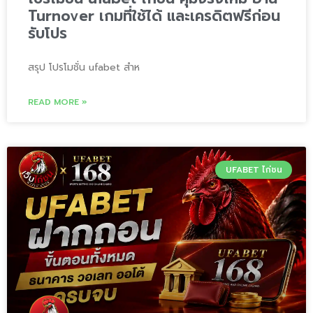
Turnover เกมที่ใช้ได้ และเครดิตฟรีก่อน
รับโปร
สรุป โปรโมชั่น ufabet สำห
READ MORE »
UFABET ไก่ชน