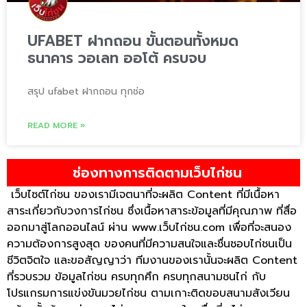
UFABET ฝากถอน ขั้นตอนทั้งหมด
ธนาคาร วอเลท ออโต้ ครบจบ
สรุป ufabet ฝากถอน ทุกช่อ
READ MORE »
ช่องทางการติดตามเว็บไก่ชน
เว็บไซต์ไก่ชน ของเรามีเจตนาที่จะผลิต Content ที่มีเนื้อหา
สาระเกี่ยวกับวงการไก่ชน ซึ่งเนื้อหาสาระข้อมูลที่มีคุณภาพ ที่สื่อ
ออกมาสู่โลกออนไลน์ ผ่าน
www.เว็บไก่ชน.com
เพื่อที่จะสนอง
ความต้องการสูงสุด ของคนที่มีความสนใจและชื่นชอบไก่ชนเป็น
ชีวิตจิตใจ และขอสัญญาว่า ทีมงานของเรานั้นจะผลิต Content
ที่รวบรวม ข้อมูลไก่ชน ครบทุกศึก ครบทุกสนามชนไก่ กับ
โปรแกรมการแข่งขันมวยไก่ชน ตามเกาะติดขอบสนามสังเวียน