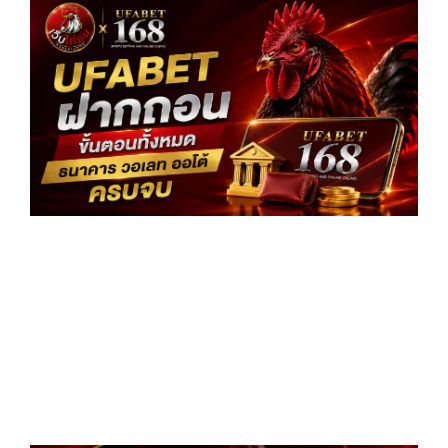
UF
ฝา
ขั
ทั
ธน
วอ
ออ
คร
อ่
»