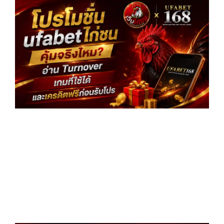
โป
uf
ไก่
จร
อ่
Tu
เกม
แล
ฟร
โป
อ่