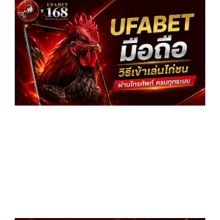
UF
มือ
วิธี
เล่
ไก
ผ่
โท
คร
ระ
อ่
»