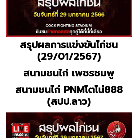
สรุปผลการแข่งขัน
ไก่ชน
(29/01/2567)
สนามชนไก่ เพชรชมพู
สนามชนไก่ PNMโตโน่888
(สปป.ลาว)