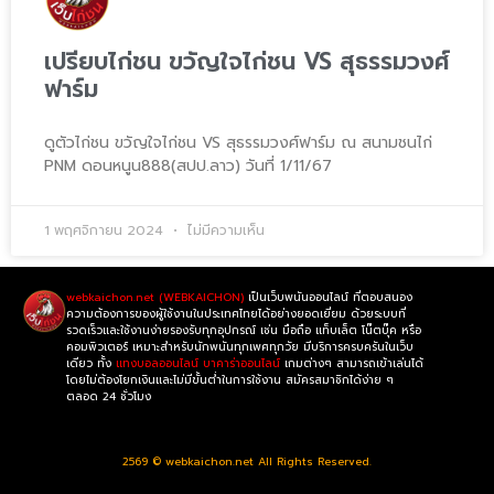
เปรียบไก่ชน ขวัญใจไก่ชน VS สุธรรมวงศ์
ฟาร์ม
ดูตัวไก่ชน ขวัญใจไก่ชน VS สุธรรมวงศ์ฟาร์ม ณ สนามชนไก่
PNM ดอนหนูน888(สปป.ลาว) วันที่ 1/11/67
1 พฤศจิกายน 2024
ไม่มีความเห็น
webkaichon.net
(WEBKAICHON)
เป็นเว็บพนันออนไลน์
ที่ตอบสนอง
ความต้องการของผู้ใช้งานในประเทศไทยได้อย่างยอดเยี่ยม ด้วยระบบที่
รวดเร็วและใช้งานง่ายรองรับทุกอุปกรณ์ เช่น มือถือ แท็บเล็ต โน๊ตบุ๊ค หรือ
คอมพิวเตอร์ เหมาะสำหรับนักพนันทุกเพศทุกวัย มีบริการครบครันในเว็บ
เดียว ทั้ง
แทงบอลออนไลน์
บาคาร่าออนไลน์
เกมต่างๆ
สามารถเข้าเล่นได้
โดยไม่ต้องโยกเงินและไม่มีขั้นต่ำในการใช้งาน สมัครสมาชิกได้ง่าย ๆ
ตลอด 24 ชั่วโมง
2569 © webkaichon.net All Rights Reserved.