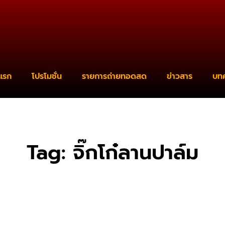
แรก
โปรโมชั่น
รายการถ่ายทอดสด
ข่าวสาร
บท
Tag: จิ๊กโก๋ลานปาล์ม