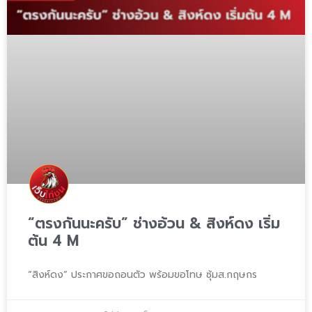
“ตรงกันนะครับ” ช่างอ้วน & สิงห์ดง เริ่ม
ต้น 4 M
“สิงห์ดง” ประกาศขอถอนตัว พร้อมขอโทษ ซุ้มส.กฤษกร