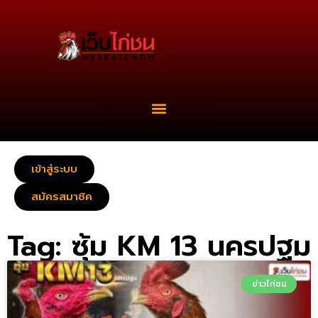
เข้าสู่ระบบ
สมัครสมาชิค
Tag: ซุ้ม KM 13 นครปฐม
ข่าวไก่ชน