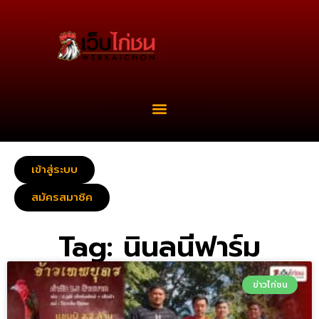
เข้าสู่ระบบ
สมัครสมาชิค
Tag: นินลนีฟาร์ม
ข่าวไก่ชน